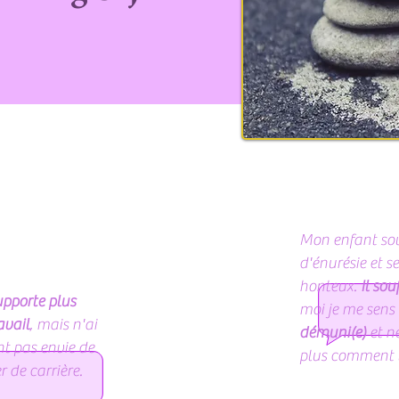
Mon enfant sou
d'énurésie et se
honteux.
Il sou
upporte plus
moi je me sens
avail
, mais n'ai
démuni(e)
et ne
t pas envie de
plus comment l
 de carrière.