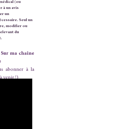
 médical (ou
r à un avis
er un
écessaire. Seul un
re, modifier ou
relevant du
t.
? Sur ma chaîne
e
us abonner à la
 venir !)