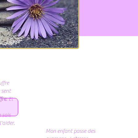
ffre
 sent
ffre
. Et
 sais
'aider.
Mon enfant passe des