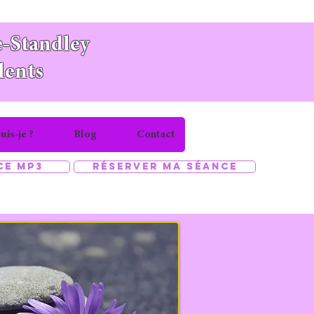
-Standley
lents
uis-je ?
Blog
Contact
ce MP3
Réserver ma séance