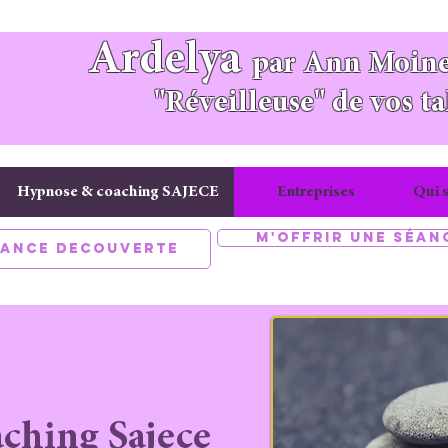
Ardelya
par Ann Moine
"Réveilleuse" de vos ta
Hypnose & coaching SAJECE
Entreprises
Qui s
M'offrir une séan
éance découverte
ching Sajece