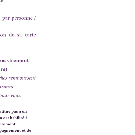
ce
 par personne /
ion de sa carte
 ou virement
ure)
lles remboursent
ersonne.
 pour vous.
titue pas à un
est habilité à
aitement.
mpagnement et de