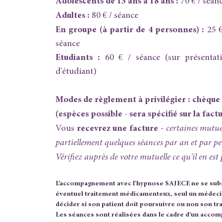
Adolescents de 13 ans à 18 ans :
70 € / séan
Adultes :
80 € / séance
En groupe (à partir de 4 personnes) :
25
€
séance
Etudiants :
60 € / séance (sur présentat
d'étudiant)
Modes de règlement à privilégier : chèque
(espèces possible - sera spécifié sur la fact
Vous
recevrez
une facture
-
certaines mutue
partiellement quelques séances par an et par p
Vérifiez auprès de votre mutuelle ce qu'il en est
L’accompagnement avec l'hypnose SAJECE ne se subs
éventuel traitement médicamenteux, seul un médecin 
décider si son patient doit poursuivre ou non son tr
Les séances sont réalisées dans le cadre d’un acco