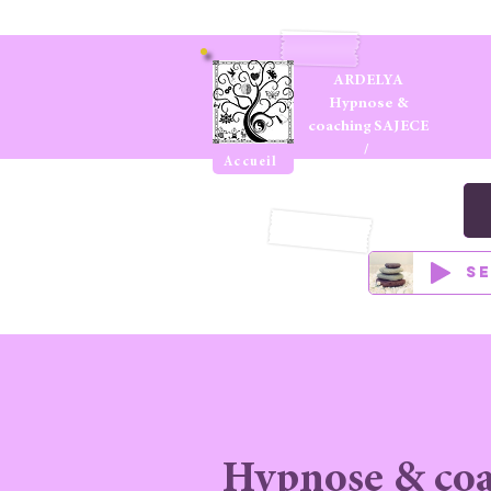
ARDELYA
Hypnose &
coaching SAJECE
/
Accueil
Apprendre à
apprendre
S
Hypnose & coa