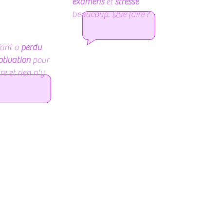
examens
et
stresse
beaucoup. Que faire ?
ant a
perdu
tivation
pour
e et rien n'y