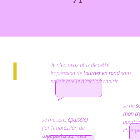
Je n'en peux plus de cette
impression de
tourner en rond
sans
savoir quelle direction choisir.
Je ne
s
mon tr
Je me sens
épuisé(e)
,
pourtan
j'ai l'impression de
changer
tout porter sur mes