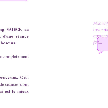
Mon enf
toute
mo
ing SAJECE, au
apprendr
z d'une séance
fait...
 besoins.
re complètement
processus.
C'est
 de séances dont
ui est le mieux