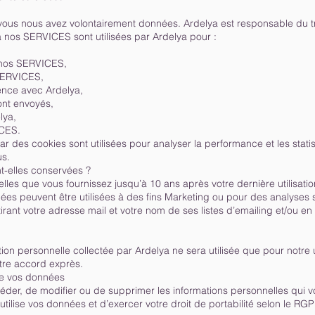
 vous nous avez volontairement données. Ardelya est responsable du 
a nos SERVICES sont utilisées par Ardelya pour :
e nos SERVICES,
 SERVICES,
ience avec Ardelya,
ont envoyés,
lya,
ICES.
 des cookies sont utilisées pour analyser la performance et les stat
us.
-elles conservées ?
les que vous fournissez jusqu’à 10 ans après votre dernière utilisat
ées peuvent être utilisées à des fins Marketing ou pour des analyses st
ant votre adresse mail et votre nom de ses listes d’emailing et/ou en m
ion personnelle collectée par Ardelya ne sera utilisée que pour notr
tre accord exprès.
 de vos données
céder, de modifier ou de supprimer les informations personnelles qui 
 utilise vos données et d’exercer votre droit de portabilité selon le RG