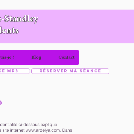
-Standley
lents
uis-je ?
Blog
Contact
ce MP3
Réserver ma séance
s
identialité ci-dessous explique
 site internet
www.ardelya.com
. Dans