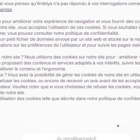
 si vous pensez qu’Ardelya n’a pas répondu à vos interrogations correc
laintes
.
te pour améliorer votre expérience de navigation et vous fournir des c
tre site, vous acceptez l'utilisation de ces cookies. Si vous souhaitez e
r, vous pouvez consulter notre politique de confidentialité.
n petit fichier de données envoyé par un site web et stocké sur le navi
mations sur les préférences de l'utilisateur et pour suivre les pages vis
notre site ? Nous utilisons des cookies sur notre site pour : améliore
 proposant des contenus et services adaptés à vos intérêts, suivre le
éliorer le contenu et l'ergonomie.
 ? Vous avez la possibilité de gérer les cookies de notre site en utili
efuser les cookies, ou encore de recevoir un avis avant de les accept
nateur. Veuillez noter que si vous choisissez de refuser les cookies, v
de notre site.
utilisation des cookies telle que décrite dans notre politique de confident
OFFERT ! En vous abonnant à la newsletter,
recevez un MP3 d'hypnose gratuit.