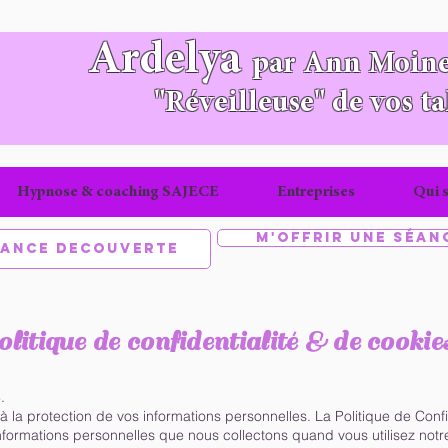
Ardelya
par Ann Moine
"Réveilleuse" de vos ta
Hypnose & coaching SAJECE
Entreprises
Qui s
M'offrir une séan
éance découverte
litique de confidentialité & de cookie
.
 à la protection de vos informations personnelles. La Politique de Conf
informations personnelles que nous collectons quand vous utilisez notre