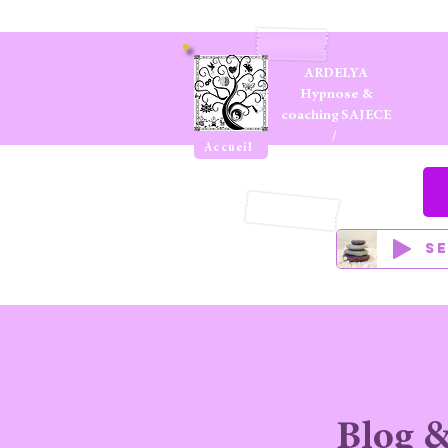
ARDELYA
Hypnose &
coaching SAJECE
/
Accueil
Apprendre à
apprendre
S
Blog &