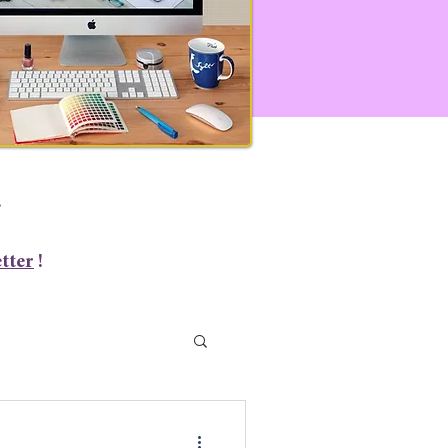
.
tter
!