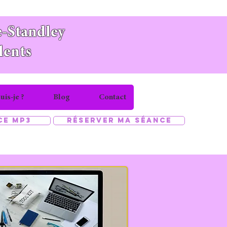
-Standley
lents
uis-je ?
Blog
Contact
ce MP3
Réserver ma séance