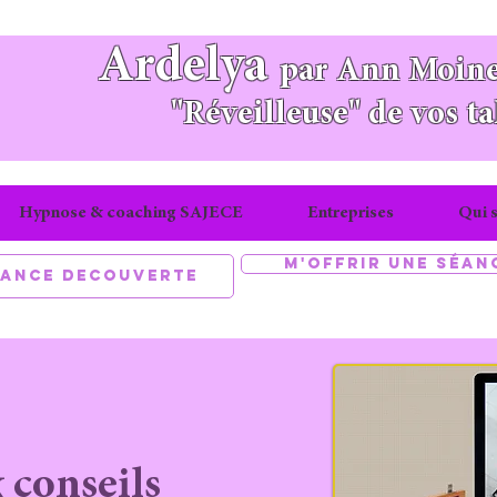
Ardelya
par Ann Moine
"Réveilleuse" de vos ta
Hypnose & coaching SAJECE
Entreprises
Qui s
M'offrir une séan
éance découverte
 conseils