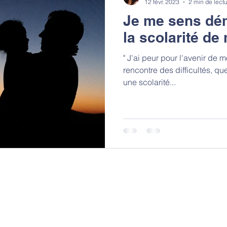
12 févr. 2023
2 min de lect
Je me sens dém
la scolarité de
" J'ai peur pour l'avenir de m
rencontre des difficultés, que
une scolarité...