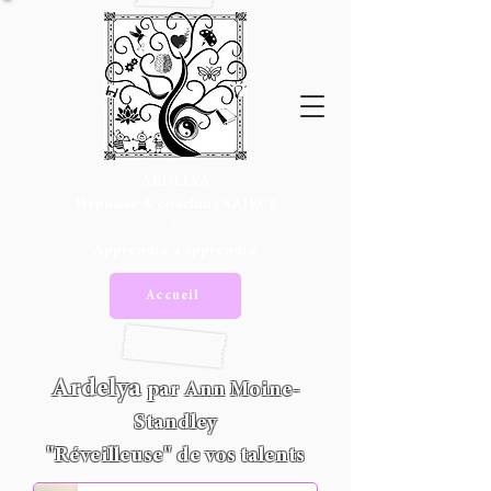
ARDELYA
Hypnose & coaching SAJECE
/
Apprendre à apprendre
Accueil
Ardelya
par Ann Moine-
Standley
"Réveilleuse" de vos talents