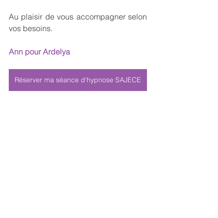
Au plaisir de vous accompagner selon 
vos besoins.
Ann pour Ardelya
Réserver ma séance d'hypnose SAJECE
hypnose sajece
ardelya
visio
l'inconscient
ami
chercher mon bien-être
me sentir sereine au quotidien
sentir sereine au quotidien
séance au cabinet
réserver ma séance
blocages émotionnels
symptômes physiques
censure