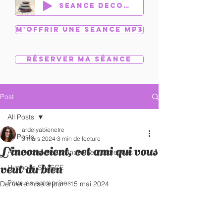
Séance découverte
M'offrir une séance MP3
Réserver ma séance
Post
All Posts
ardelyabienetre
All Posts
3 mars 2024
3 min de lecture
L'inconscient, cet ami qui vous
Apprendre à apprendre neurosciences
veut du bien
Hypnose SAJECE
Pour les entreprises
Dernière mise à jour :
15 mai 2024