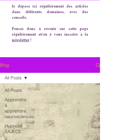
Je dépose ici régulièrement des articles
dans différents domaines, avec des
conseils.
Pensez donc à revenir sur cette page
régulièrement et/ou à vous inscrire à la
newsletter
!
Blog
All Posts
All Posts
Apprendre
à
apprendre
neurosciences
Hypnose
SAJECE