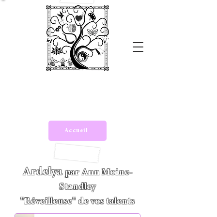
ARDELYA
Hypnose & coaching SAJECE
/
Apprendre à apprendre
Accueil
Ardelya
par Ann Moine-
Standley
"Réveilleuse" de vos talents