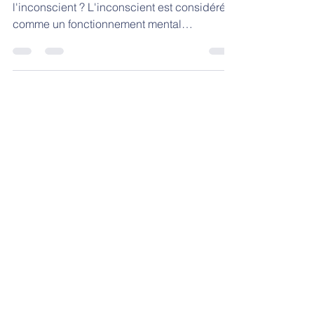
Pour commencer : qu'est-ce que
l'inconscient ? L'inconscient est considéré
comme un fonctionnement mental
indépendant de la conscience et...